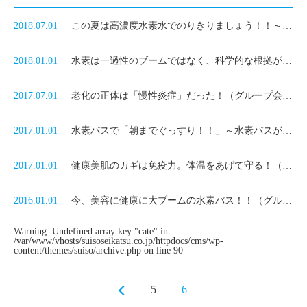
2018.07.01
この夏は高濃度水素水でのりきりましょう！！～やはり水素はすごかった！（グループ会社・純選堂株式会社のコラムより抜粋）
2018.01.01
水素は一過性のブームではなく、科学的な根拠がしっかりしています。
2017.07.01
老化の正体は「慢性炎症」だった！（グループ会社・純選堂株式会社のコラムより抜粋）
2017.01.01
水素バスで「朝までぐっすり！！」～水素バスが睡眠の質を変えます～（グループ会社・純選堂株式会社のコラムより抜粋）
2017.01.01
健康美肌のカギは免疫力。体温をあげて守る！（グループ会社・純選堂株式会社のコラムより抜粋）
2016.01.01
今、美容に健康に大ブームの水素バス！！（グループ会社・純選堂株式会社のコラムより抜粋）
Warning
: Undefined array key "cate" in
/var/www/vhosts/suisoseikatsu.co.jp/httpdocs/cms/wp-
content/themes/suiso/archive.php
on line
90
5
6